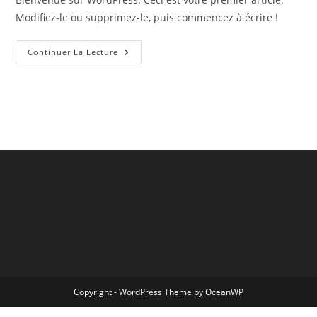
publication :
Modifiez-le ou supprimez-le, puis commencez à écrire !
Bonjour
Continuer La Lecture
Tout
Le
Monde !
Copyright - WordPress Theme by OceanWP