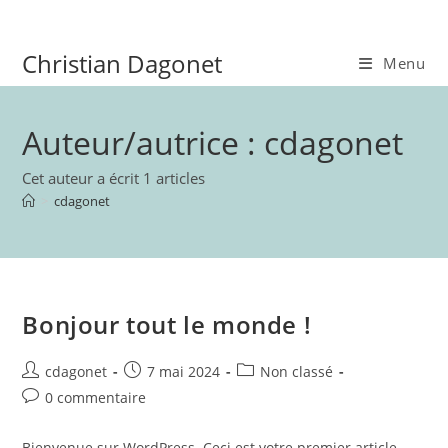
Skip
to
Christian Dagonet
content
Menu
Auteur/autrice :
cdagonet
Cet auteur a écrit 1 articles
>
cdagonet
Bonjour tout le monde !
Auteur/autrice
Publication
Post
cdagonet
7 mai 2024
Non classé
de
publiée :
category:
Commentaires
0 commentaire
la
de
publication :
la
Bienvenue sur WordPress. Ceci est votre premier article.