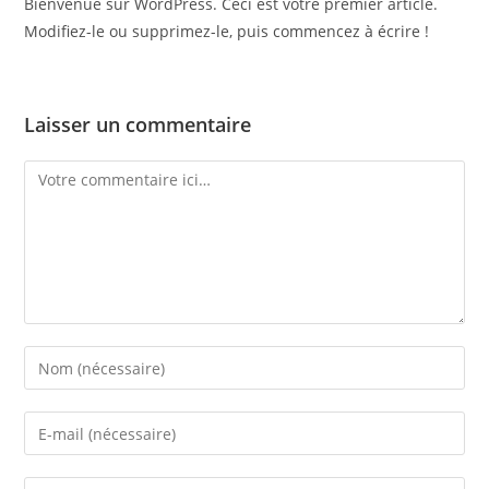
Bienvenue sur WordPress. Ceci est votre premier article.
Modifiez-le ou supprimez-le, puis commencez à écrire !
Laisser un commentaire
Comment
Enter
your
name
Enter
or
your
username
email