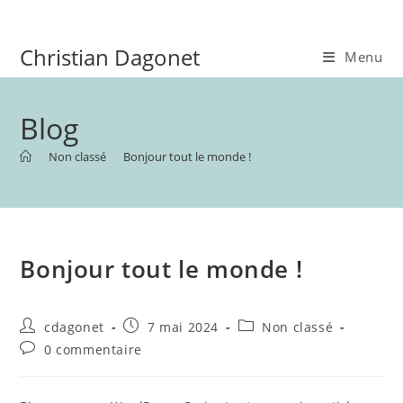
Skip
to
Christian Dagonet
content
Menu
Blog
>
Non classé
>
Bonjour tout le monde !
Bonjour tout le monde !
Auteur/autrice
Publication
Post
cdagonet
7 mai 2024
Non classé
de
publiée :
category:
Commentaires
0 commentaire
la
de
publication :
la
publication :