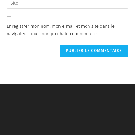
Saisir
to
address
l’URL
comment
to
de
comment
votre
Enregistrer mon nom, mon e-mail et mon site dans le
site
navigateur pour mon prochain commentaire.
(facultatif)